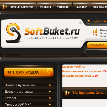
ГЛАВНАЯ СТРАНИЦА
ФИЛЬМЫ
ФОТОШОП
БАЗА ИГР
MP3 МУЗЫ
Реко
бесп
новос
Скачать Игры, Программы, Фильмы бесплатно!
Главная
»
Файлы
Всего материалов в каталоге
:
306
КАТЕГОРИИ РАЗДЕЛА
Показано материалов
:
1-10
Правила публикации
Добавить материал
П.А. Брадулов. Схем
Каталог
Фильмы 3GP MP4