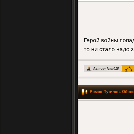
Герой войны попад
то ни стало надо 
Автор:
Ivan015
Роман Путилов. Оболо