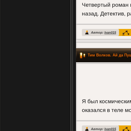
Четвертый роман ц
назад. Детектив, 
Автор:
Ivan015
Тим Волков. Ай да Пу
Я был космически
оказался в теле м
Автор:
Ivan015