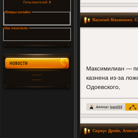
Пользователей:
0
Юзеры онлайн:
Василий Маханенко. С
Нас посетили:
НОВОСТИ
Максимилиан — по
--------
казнена из-за лож
--------
Одоевского,
Автор:
Ivan015
Сириус Дрейк, Алексе