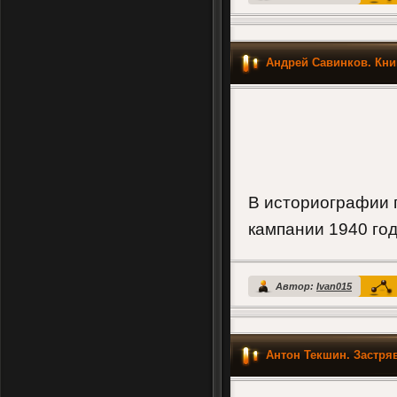
Андрей Савинков. Кни
В историографии п
кампании 1940 го
Автор:
Ivan015
Антон Текшин. Застр