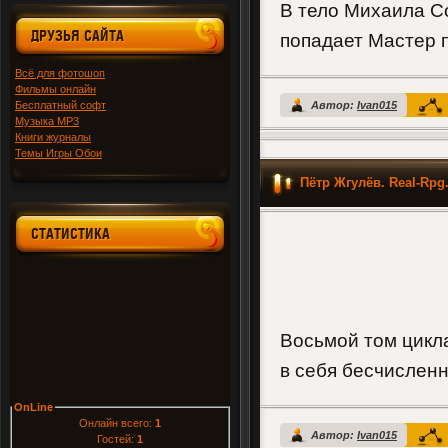
В тело Михаила С
ДРУЗЬЯ САЙТА
попадает Мастер п
Всё для фотошоп
Фильмы онлайн
Бесплатный софт
Автор:
Ivan015
Музыка MP3
Книги журналы
Темы Игры Обои
Пётр Жгулёв. Real-Rp
СТАТИСТИКА
Восьмой том цикл
в себя бесчисленн
OnLine
Онлайн всего:
1
Автор:
Ivan015
Гостей:
1