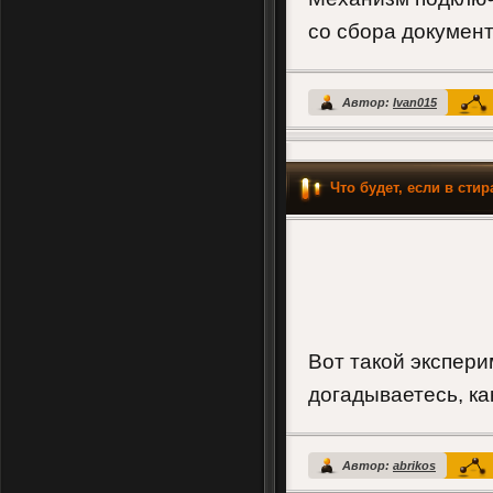
со сбора документо
Автор:
Ivan015
Что будет, если в ст
Вот такой экспер
догадываетесь, ка
Автор:
abrikos