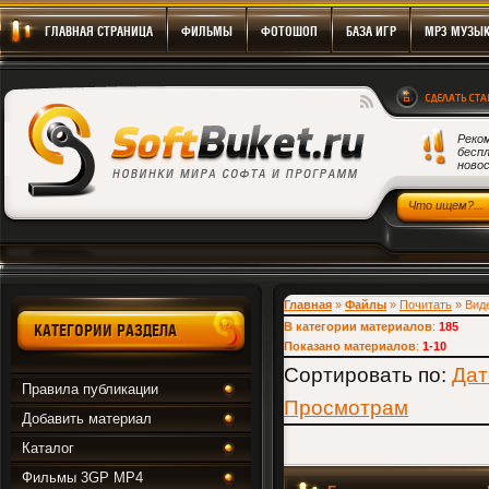
ГЛАВНАЯ СТРАНИЦА
ФИЛЬМЫ
ФОТОШОП
БАЗА ИГР
MP3 МУЗЫ
Реко
бесп
новос
Скачать Игры, Программы, Фильмы бесплатно
Главная
»
Файлы
»
Почитать
» Вид
В категории материалов
:
185
КАТЕГОРИИ РАЗДЕЛА
Показано материалов
:
1-10
Сортировать по
:
Дат
Правила публикации
Просмотрам
Добавить материал
Каталог
Фильмы 3GP MP4