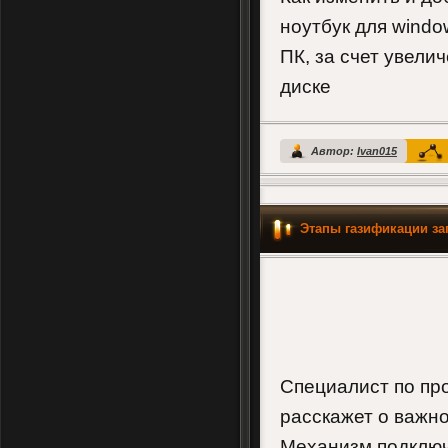
ноутбук для windo
ПК, за счет увели
диске
Автор:
Ivan015
Этапы газификации за
Специалист по пр
расскажет о важно
Механизм подключе