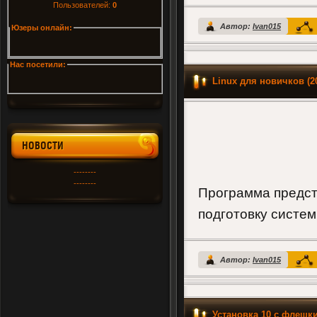
Пользователей:
0
Автор:
Ivan015
Юзеры онлайн:
Нас посетили:
Linux для новичков (
НОВОСТИ
--------
--------
Программа предст
подготовку систем
Автор:
Ivan015
Установка 10 с флешк