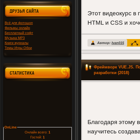
ДРУЗЬЯ САЙТА
Этот видеокурс в 
HTML и CSS и хоче
Всё для фотошоп
Фильмы онлайн
Бесплатный софт
Музыка MP3
Книги журналы
Автор:
Ivan015
Темы Игры Обои
Фреймворк VUE.JS. По
СТАТИСТИКА
разработки (2018)
Благодаря этому в
OnLine
научитесь создав
Онлайн всего:
1
Гостей:
1