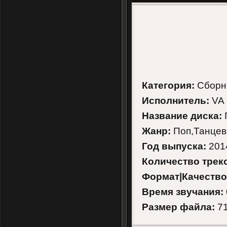
Категория:
Сборн
Исполнитель:
VA
Название диска:
Г
Жанр:
Поп,Танце
Год выпуска:
201
Количество трек
Формат|Качество
Время звучания:
Размер файла:
71