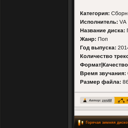
Категория:
Сборн
Исполнитель:
VA
Название диска:
Жанр:
Поп
Год выпуска:
201
Количество трек
Формат|Качество
Время звучания:
Размер файла:
86
Автор:
zenj68
К
Горячая зимняя диско