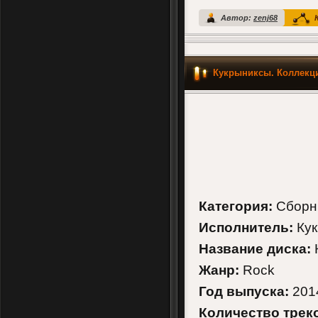
Автор:
zenj68
К
Кукрыниксы. Коллекци
Категория:
Сборн
Исполнитель:
Ку
Название диска:
Жанр:
Rock
Год выпуска:
201
Количество трек