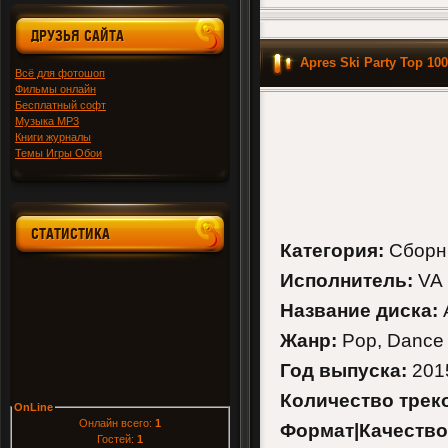
ДРУЗЬЯ САЙТА
Apres Ski Party Top 10
Всё для фотошоп
Фильмы онлайн
Бесплатный софт
Музыка MP3
Книги журналы
Темы Игры Обои
СТАТИСТИКА
Категория:
Сборн
Исполнитель:
VA
Название диска:
A
Жанр:
Pop, Dance
Год выпуска:
201
Количество трек
OnLine
Онлайн всего:
1
Формат|Качество
Гостей:
1