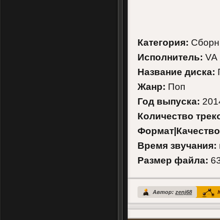
Категория:
Сборн
Исполнитель:
VA
Название диска:
П
Жанр:
Поп
Год выпуска:
201
Количество трек
Формат|Качество
Время звучания:
Размер файла:
63
Автор:
zenj68
К