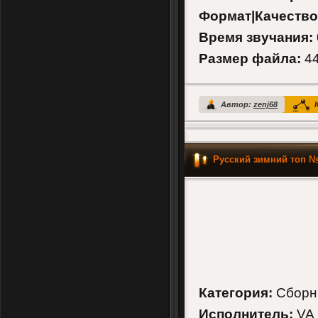
Формат|Качество
Время звучания:
Размер файла:
44
Автор:
zenj68
К
Русский зимний топ №
Категория:
Сборн
Исполнитель:
VA