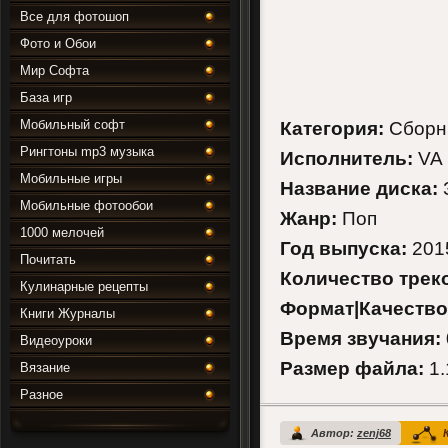
Все для фотошоп
Фото и Обои
Мир Софта
База игр
Мобильный софт
Категория:
Сборн
Рингтоны mp3 музыка
Исполнитель:
VA
Мобильные игры
Название диска:
Мобильные фотообои
Жанр:
Поп
1000 мелочей
Год выпуска:
201
Почитать
Количество трек
Кулинарные рецепты
Формат|Качество
Книги Журналы
Время звучания:
Видеоуроки
Размер файла:
1.
Вязание
Разное
Автор:
zenj68
К