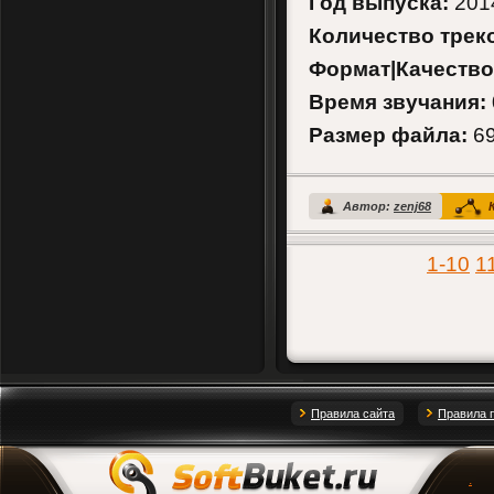
Год выпуска:
201
Количество трек
Формат|Качество
Время звучания:
Размер файла:
69
Автор:
zenj68
К
1-10
1
Правила сайта
Правила 
.