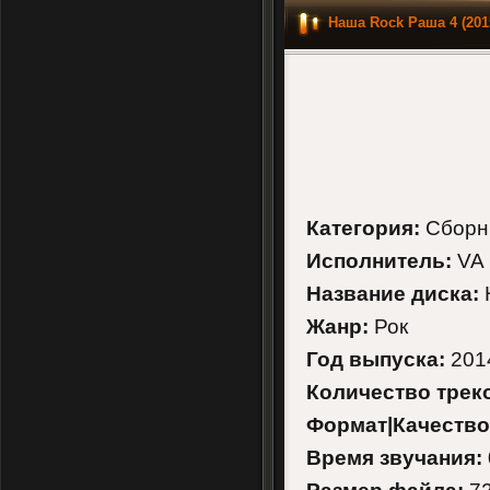
Наша Rock Раша 4 (20
Категория:
Сборн
Исполнитель:
VA
Название диска:
Жанр:
Рок
Год выпуска:
201
Количество трек
Формат|Качество
Время звучания: