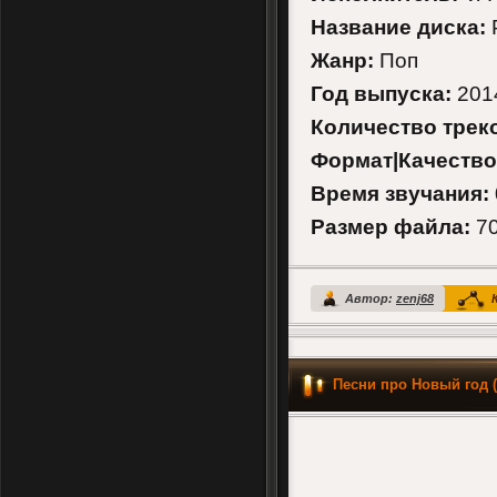
Название диска:
Жанр:
Поп
Год выпуска:
201
Количество трек
Формат|Качество
Время звучания:
Размер файла:
70
Автор:
zenj68
К
Песни про Новый год 