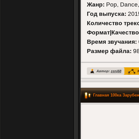
Жанр:
Pop, Dance,
Год выпуска:
201
Количество трек
Формат|Качество
Время звучания:
Размер файла:
98
Автор:
zenj68
К
Главная 100ка Зарубе