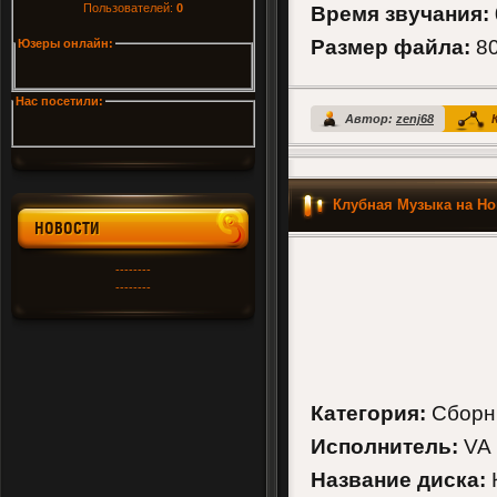
Пользователей:
0
Время звучания:
Размер файла:
80
Юзеры онлайн:
Нас посетили:
Автор:
zenj68
К
Клубная Музыка на Но
НОВОСТИ
--------
--------
Категория:
Сборн
Исполнитель:
VA
Название диска:
К