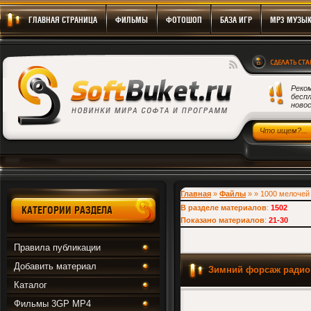
ГЛАВНАЯ СТРАНИЦА
ФИЛЬМЫ
ФОТОШОП
БАЗА ИГР
MP3 МУЗЫ
Реко
бесп
новос
Скачать Игры, Программы, Фильмы бесплатно
Главная
»
Файлы
» » 1000 мелочей
В разделе материалов
:
1502
КАТЕГОРИИ РАЗДЕЛА
Показано материалов
:
21-30
Правила публикации
Добавить материал
Зимний форсаж радио
Каталог
Фильмы 3GP MP4